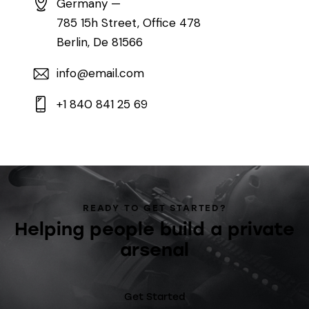
Germany —
785 15h Street, Office 478
Berlin, De 81566
info@email.com
+1 840 841 25 69
READY TO GET STARTED?
Helping people build a private
arsenal
Get Started