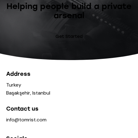
Helping people build a private
arsenal
Get Started
Address
Turkey
Başakşehir, Istanbul
Contact us
info@tomrist.com