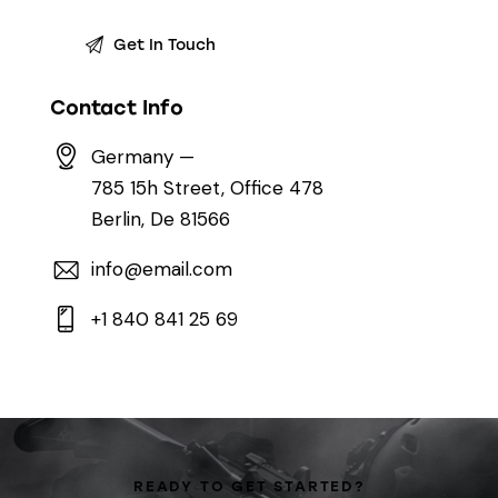
Contact Info
Germany —
785 15h Street, Office 478
Berlin, De 81566
info@email.com
+1 840 841 25 69
READY TO GET STARTED?