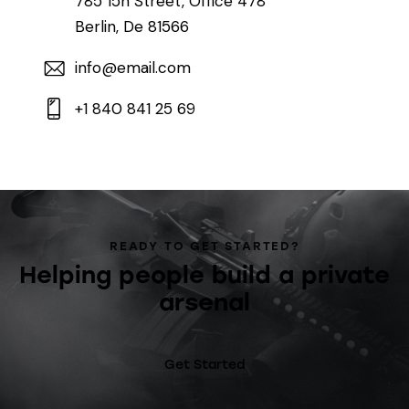
785 15h Street, Office 478
Berlin, De 81566
info@email.com
+1 840 841 25 69
READY TO GET STARTED?
Helping people build a private
arsenal
Get Started