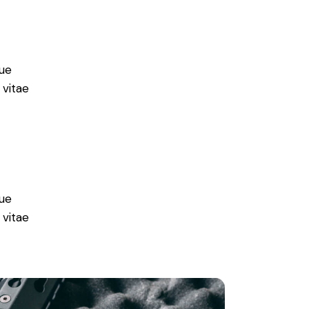
ue
 vitae
ue
 vitae