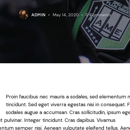
May 14, 2020
0
Comments
ADMIN
Q
Proin faucibus nec mauris a sodales, sed elementum 
tincidunt. Sed eget viverra egestas nisi in consequat. 
sodales augue a accumsan. Cras sollicitudin, ipsum eg
it pulvinar. Integer tincidunt. Cras dapibus. Vivamus
ntum semper nisi. Aenean vulputate eleifend tellus. Ae