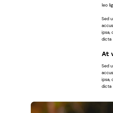
leo li
Sed u
accus
ipsa,
dicta
At 
Sed u
accus
ipsa,
dicta 