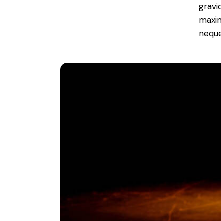
gravid
maxim
neque