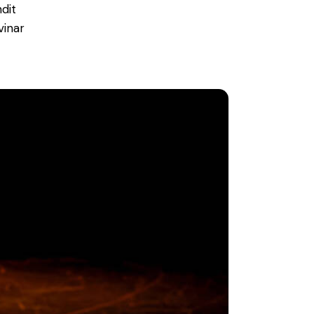
ndit
vinar