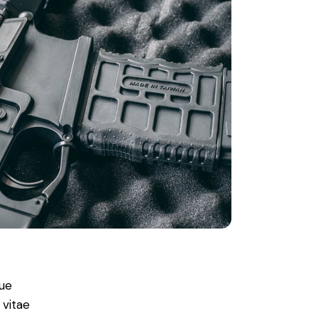
ue
 vitae