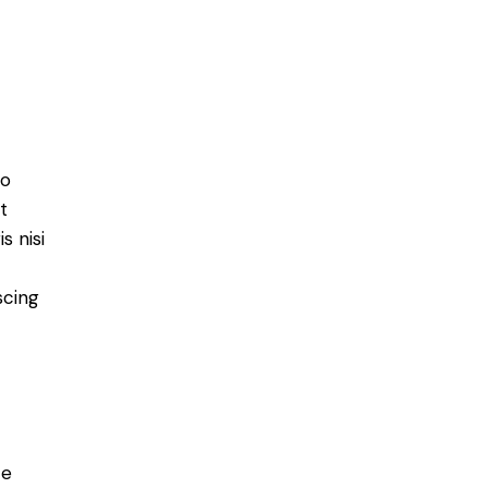
do
t
s nisi
scing
e
ce