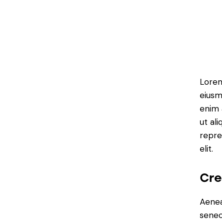
Lorem
eiusm
enim 
ut al
repre
elit.
Cre
Aenea
senec