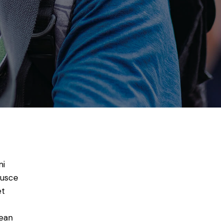
mi
Fusce
et
nean