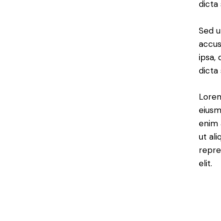
dicta
Sed u
accus
ipsa,
dicta
Lorem
eiusm
enim 
ut al
repre
elit.