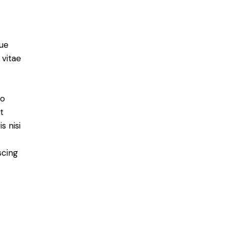
ue
 vitae
do
t
s nisi
scing