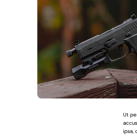
Ut pe
accus
ipsa,